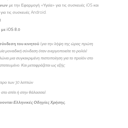
ένων
με την Εφαρμογή «Υγεία» για τις συσκευές iOS και
για τις συσκευές Android.
ά
 με iOS 8.0
 σύνδεση του κινητού
(για την λήψη της ώρας πρώτη
 μία μοναδική σύνδεση όταν ενεργοποιείτε το ρολόι)
ώνει μια συγκεκριμένη πιστοποίηση για το προϊόν στο
στατευμένο. Και μεταφράζεται ως εξής:
ότερο των 30 λεπτών
 στο σπίτι ή στην θάλασσα).
νονται Ελληνικές Οδηγίες Χρήσης.