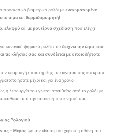
ένα προσωπικό βιομετρικό ρολόι με
ενσωματωμένο
 στο αίμα
και
θερμιδομετρητή
!
ο
,
ελαφρύ
και με
μοντέρνα σχεδίαση
που ελέγχει
ένα κανονικό ψηφιακό ρολόι που
δείχνει την ώρα
,
σας
αι τις κλήσεις σας
και συνδέεται με οποιοδήποτε
 την εφαρμογή υποστήριξης του κινητού σας και κρατά
ματοποιήσατε μέχρι και για ένα χρόνο!
ς η λειτουργία του γίνεται απευθείας από το ρολόι με
απευθείας από την συσκευή του κινητού σας.
ργίας Ρολογιού
ίας – Μέρας
(με την κίνηση του χεριού η οθόνη του