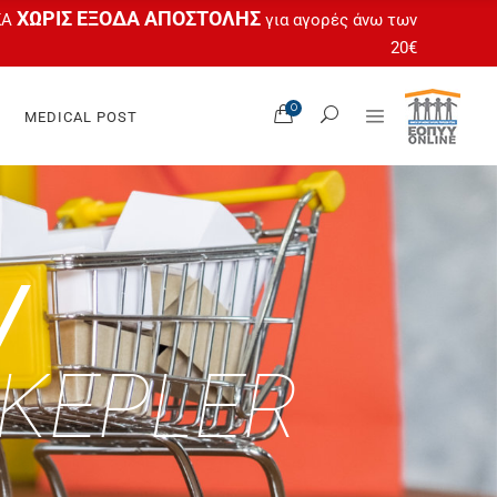
ΧΩΡΙΣ ΕΞΟΔΑ ΑΠΟΣΤΟΛΗΣ
ΚΑ
για αγορές άνω των
20€
Όλα Τα Προϊόντα
0
MEDICAL POST
Ο Λογαριασμός Μου
 Feet
Καλάθι
tas
Ταμείο
gel
Άτοκες Δόσεις
OPUR®
Όλα Τα Προϊόντα
/
Ο Λογαριασμός Μου
 Feet
Καλάθι
tas
 KEPLER
Ταμείο
gel
Άτοκες Δόσεις
OPUR®