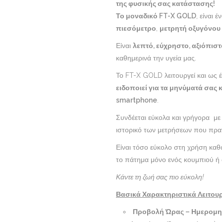
της φυσικής σας κατάστασης!
Το μοναδικό
FT-X GOLD
, είναι 
πιεσόμετρο
,
μετρητή οξυγόνου
Είναι
λεπτό, εύχρηστο, αξιόπιστ
καθημερινά την υγεία μας.
Το FT-X GOLD λειτουργεί και ως 
ειδοποιεί για τα μηνύματά σας κ
smartphone
.
Συνδέεται εύκολα και γρήγορα με
ιστορικό των μετρήσεων που πραγ
Είναι τόσο εύκολο στη χρήση καθώ
το πάτημα μόνο ενός κουμπιού ή 
Κάντε τη ζωή σας πιο εύκολη!
Βασικά Χαρακτηριστικά Λειτου
Προβολή Ώρας – Ημερομην