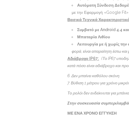
Αυτόματη Σύνδεση Δεδομ
με την Εφαρμογή «Google Fit» 
Βασικά Τεχνικά Χαρακτηριστικ
Συμβατό με Android 4.4 και
Μπαταρία Λιθίου
Λειτουργία με ή χωρίς την
φορά, είναι απαραίτητη έστω και
Αδιάβροχο IP67:
(Το IP67 υποδηλ
κατά πόσο είναι αδιάβροχο και προ
6. Δεν μπαίνει καθόλου σκόνη
7. Βύθιση 1 μέτρου για χρόνο μικρ
Το ρολόι δεν ενδείκνυται για μπάνιο
Στην συσκευασία συμπεριλαμβά
ΜΕ ΕΝΑ ΧΡΟΝΟ ΕΓΓΥΗΣΗ