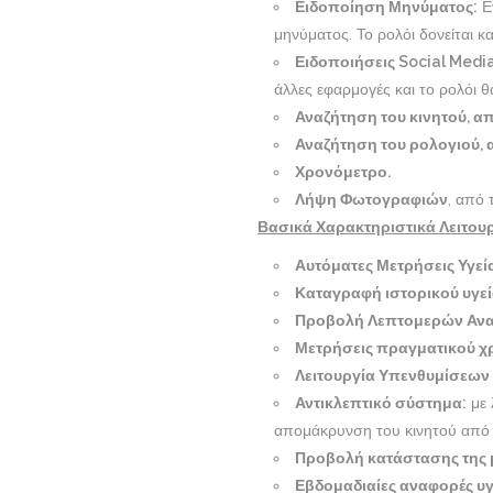
Ειδοποίηση Μηνύματος:
Εν
μηνύματος. Το ρολόι δονείται κα
Ειδοποιήσεις Social Media
άλλες εφαρμογές και το ρολόι 
Αναζήτηση του κινητού, απ
Αναζήτηση του ρολογιού, α
Χρονόμετρο.
Λήψη Φωτογραφιών
, από 
Βασικά Χαρακτηριστικά Λειτου
Αυτόματες Μετρήσεις Υγεία
Καταγραφή ιστορικού υγεία
Προβολή Λεπτομερών Ανα
Μετρήσεις πραγματικού χ
Λειτουργία Υπενθυμίσεων
Αντικλεπτικό σύστημα:
με 
απομάκρυνση του κινητού από τ
Προβολή κατάστασης της 
Εβδομαδιαίες αναφορές υγ