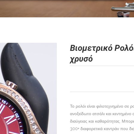
Instagram
σου
YouTube
σης Με
Pinterest
&
σου
Facebook
Βιομετρικό Ρολό
ε
Instagram
ιά
σου
χρυσό
YouTube
σης Με
Pinterest
&
ε
ιά
Το ρολόι είναι φιλοτεχνημένο σε 
ανοξείδωτο ατσάλι και κεντημένο
διαύγειας και καθαρότητας. Μπορε
300+ διαφορετικά καντράν που δια