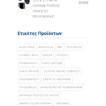
S25 & ΖΥΓΑΡΙΆ
39,90
€
ΛΙΠΟΜΈΤΡΗΣΗΣ
(ΠΑΚΕΤΟ
ΠΡΟΣΦΟΡΑΣ)
Ετικέτες Προϊόντων
ALOE VERA
BEAUTELIA
BMI
BOTTARGA
DONKEY MILK
KEPLER
KOPEXIL
POWERTHRIX
ΈΛΑΙΟ ΚΑΡΎΔΑΣ
ΈΛΑΙΟ ΜΈΝΤΑΣ
ΔΕΊΚΤΗΣ ΜΆΖΑΣ ΣΏΜΑΤΟΣ
ΕΝΔΥΝΆΜΩΣΗ
ΕΝΕΡΓΌΣ ΆΝΘΡΑΚΑΣ
ΕΠΙΔΕΡΜΊΔΑ
ΚΑΤΑΣΚΕΥΑΣΤΉΣ POWERPHARM
ΜΈΤΡΗΣΗ ΠΟΣΟΣΤΟΎ ΛΊΠΟΥΣ
ΜΑΎΡΗ ΟΔΟΝΤΌΚΡΕΜΑ
ΟΜΟΡΦΙΆ