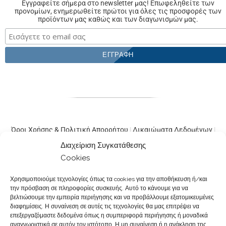
Εγγραφείτε σήμερα στο newsletter μας! Επωφεληθείτε των
προνομίων, ενημερωθείτε πρώτοι για όλες τις προσφορές των
προϊόντων μας καθώς και των διαγωνισμών μας.
Όροι Χρήσης & Πολιτική Απορρήτου
|
Δικαιώματα Δεδομένων
|
Κώδικας Δεοντολογίας
|
Παραγγελίες & Πληρωμές
|
Υπαναχώρηση
|
Διαχείριση Συγκατάθεσης
Φόρμα Υπαναχώρησης
|
Εταιρική Ευθύνη
|
Σταδιοδρομία
|
Cookies
Παρουσιάσεις σε Φαρμακεία
|
Επικοινωνία Φαρμακοποιών
|
Χρησιμοποιούμε τεχνολογίες όπως τα cookies για την αποθήκευση ή/και
Επικοινωνία
την πρόσβαση σε πληροφορίες συσκευής. Αυτό το κάνουμε για να
@2017-2026.Created by
βελτιώσουμε την εμπειρία περιήγησης και να προβάλλουμε εξατομικευμένες
Powepharm IKE
. All rights reserved.
διαφημίσεις. Η συναίνεση σε αυτές τις τεχνολογίες θα μας επιτρέψει να
επεξεργαζόμαστε δεδομένα όπως η συμπεριφορά περιήγησης ή μοναδικά
αναγνωριστικά σε αυτόν τον ιστότοπο. Η μη συναίνεση ή η ανάκληση της