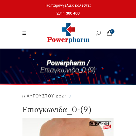
Για παραγγελίες καλέστε:
2311
300 400
0
Powerpharm /
Επιαγκωνιδα_0-(9)
9 ΑΥΓΟΎΣΤΟΥ 2024
Επιαγκωνιδα_0-(9)