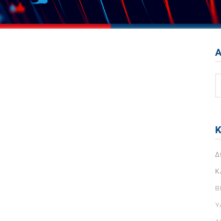
Instagram
σου
YouTube
σης Με
Pinterest
Α
&
σου
Facebook
ε
Instagram
ιά
σου
YouTube
σης Με
Pinterest
Κ
&
ε
Δ
ιά
Κ
B
Y