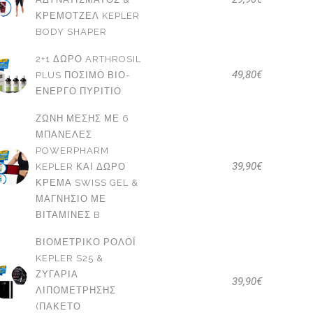
ΚΡΕΜΟΤΖΈΛ KEPLER
BODY SHAPER
2+1 ΔΩΡΟ ARTHROSIL
49,80
€
PLUS ΠΌΣΙΜΟ ΒΙΟ-
ΕΝΕΡΓΌ ΠΥΡΊΤΙΟ
ΖΏΝΗ ΜΈΣΗΣ ΜΕ 6
ΜΠΑΝΈΛΕΣ
POWERPHARM
39,90
€
KEPLER ΚΑΙ ΔΩΡΟ
ΚΡΈΜΑ SWISS GEL &
ΜΑΓΝΉΣΙΟ ΜΕ
ΒΙΤΑΜΊΝΕΣ B
ΒΙΟΜΕΤΡΙΚΌ ΡΟΛΌΙ
KEPLER S25 &
ΖΥΓΑΡΙΆ
39,90
€
ΛΙΠΟΜΈΤΡΗΣΗΣ
(ΠΑΚΕΤΟ