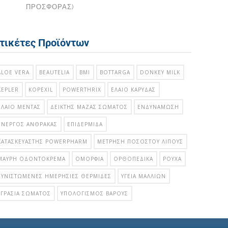
ΠΡΟΣΦΟΡΑΣ)
τικέτες Προϊόντων
ALOE VERA
BEAUTELIA
BMI
BOTTARGA
DONKEY MILK
KEPLER
KOPEXIL
POWERTHRIX
ΈΛΑΙΟ ΚΑΡΎΔΑΣ
ΈΛΑΙΟ ΜΈΝΤΑΣ
ΔΕΊΚΤΗΣ ΜΆΖΑΣ ΣΏΜΑΤΟΣ
ΕΝΔΥΝΆΜΩΣΗ
ΕΝΕΡΓΌΣ ΆΝΘΡΑΚΑΣ
ΕΠΙΔΕΡΜΊΔΑ
ΚΑΤΑΣΚΕΥΑΣΤΉΣ POWERPHARM
ΜΈΤΡΗΣΗ ΠΟΣΟΣΤΟΎ ΛΊΠΟΥΣ
ΜΑΎΡΗ ΟΔΟΝΤΌΚΡΕΜΑ
ΟΜΟΡΦΙΆ
ΟΡΘΟΠΕΔΙΚΆ
ΡΟΎΧΑ
ΣΥΝΙΣΤΏΜΕΝΕΣ ΗΜΕΡΉΣΙΕΣ ΘΕΡΜΊΔΕΣ
ΥΓΕΊΑ ΜΑΛΛΙΏΝ
ΥΓΡΑΣΊΑ ΣΏΜΑΤΟΣ
ΥΠΟΛΟΓΙΣΜΌΣ ΒΆΡΟΥΣ