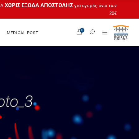
ΧΩΡΙΣ ΕΞΟΔΑ ΑΠΟΣΤΟΛΗΣ
ΚΑ
για αγορές άνω των
20€
Όλα Τα Προϊόντα
0
MEDICAL POST
Ο Λογαριασμός Μου
 Feet
Καλάθι
tas
Ταμείο
gel
Άτοκες Δόσεις
OPUR®
Όλα Τα Προϊόντα
Ο Λογαριασμός Μου
 Feet
oto_3
Καλάθι
tas
Ταμείο
gel
Άτοκες Δόσεις
OPUR®