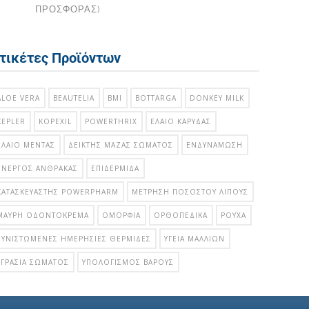
ΠΡΟΣΦΟΡΑΣ)
τικέτες Προϊόντων
ALOE VERA
BEAUTELIA
BMI
BOTTARGA
DONKEY MILK
KEPLER
KOPEXIL
POWERTHRIX
ΈΛΑΙΟ ΚΑΡΎΔΑΣ
ΈΛΑΙΟ ΜΈΝΤΑΣ
ΔΕΊΚΤΗΣ ΜΆΖΑΣ ΣΏΜΑΤΟΣ
ΕΝΔΥΝΆΜΩΣΗ
ΕΝΕΡΓΌΣ ΆΝΘΡΑΚΑΣ
ΕΠΙΔΕΡΜΊΔΑ
ΚΑΤΑΣΚΕΥΑΣΤΉΣ POWERPHARM
ΜΈΤΡΗΣΗ ΠΟΣΟΣΤΟΎ ΛΊΠΟΥΣ
ΜΑΎΡΗ ΟΔΟΝΤΌΚΡΕΜΑ
ΟΜΟΡΦΙΆ
ΟΡΘΟΠΕΔΙΚΆ
ΡΟΎΧΑ
ΣΥΝΙΣΤΏΜΕΝΕΣ ΗΜΕΡΉΣΙΕΣ ΘΕΡΜΊΔΕΣ
ΥΓΕΊΑ ΜΑΛΛΙΏΝ
ΥΓΡΑΣΊΑ ΣΏΜΑΤΟΣ
ΥΠΟΛΟΓΙΣΜΌΣ ΒΆΡΟΥΣ