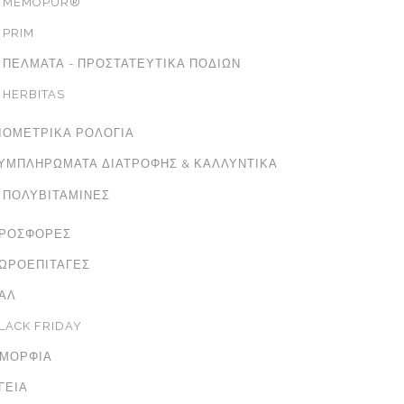
MEMOPUR®
PRIM
ΠΈΛΜΑΤΑ - ΠΡΟΣΤΑΤΕΥΤΙΚΆ ΠΟΔΙΏΝ
HERBITAS
ΙΟΜΕΤΡΙΚΆ ΡΟΛΌΓΙΑ
ΥΜΠΛΗΡΏΜΑΤΑ ΔΙΑΤΡΟΦΉΣ & ΚΑΛΛΥΝΤΙΚΆ
ΠΟΛΥΒΙΤΑΜΊΝΕΣ
ΡΟΣΦΟΡΈΣ
ΩΡΟΕΠΙΤΑΓΈΣ
ΑΛ
LACK FRIDAY
ΜΟΡΦΙΆ
ΓΕΊΑ