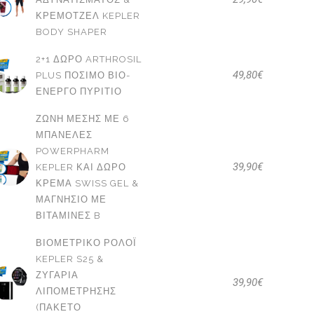
ΚΡΕΜΟΤΖΈΛ KEPLER
BODY SHAPER
2+1 ΔΩΡΟ ARTHROSIL
49,80
€
PLUS ΠΌΣΙΜΟ ΒΙΟ-
ΕΝΕΡΓΌ ΠΥΡΊΤΙΟ
ΖΏΝΗ ΜΈΣΗΣ ΜΕ 6
ΜΠΑΝΈΛΕΣ
POWERPHARM
39,90
€
KEPLER ΚΑΙ ΔΩΡΟ
ΚΡΈΜΑ SWISS GEL &
ΜΑΓΝΉΣΙΟ ΜΕ
ΒΙΤΑΜΊΝΕΣ B
ΒΙΟΜΕΤΡΙΚΌ ΡΟΛΌΙ
KEPLER S25 &
ΖΥΓΑΡΙΆ
39,90
€
ΛΙΠΟΜΈΤΡΗΣΗΣ
(ΠΑΚΕΤΟ