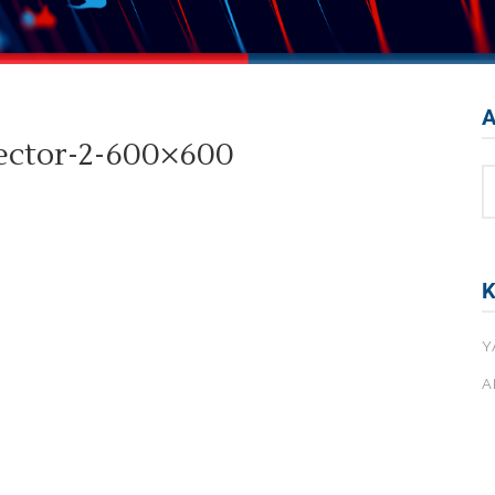
Instagram
σου
YouTube
σης Με
Pinterest
Α
&
σου
Facebook
ector-2-600×600
ε
Instagram
ιά
σου
YouTube
σης Με
Pinterest
Κ
&
ε
Y
ιά
A