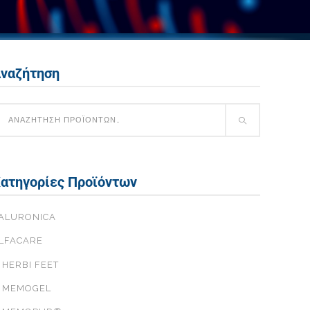
ναζήτηση
ατηγορίες Προϊόντων
ALURONICA
LFACARE
HERBI FEET
MEMOGEL