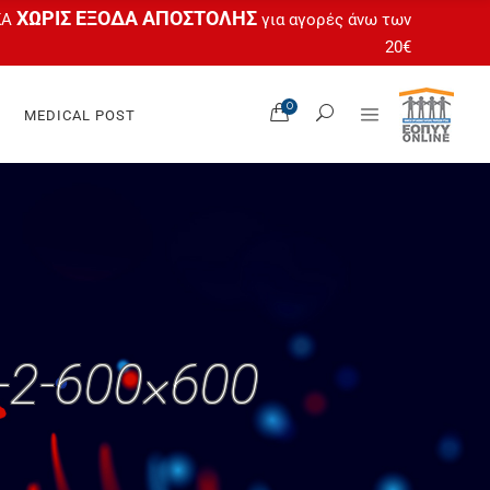
ΧΩΡΙΣ ΕΞΟΔΑ ΑΠΟΣΤΟΛΗΣ
ΚΑ
για αγορές άνω των
20€
Όλα Τα Προϊόντα
0
MEDICAL POST
Ο Λογαριασμός Μου
 Feet
Καλάθι
tas
Ταμείο
gel
Άτοκες Δόσεις
OPUR®
Όλα Τα Προϊόντα
Ο Λογαριασμός Μου
 Feet
Καλάθι
tas
r-2-600×600
Ταμείο
gel
Άτοκες Δόσεις
OPUR®