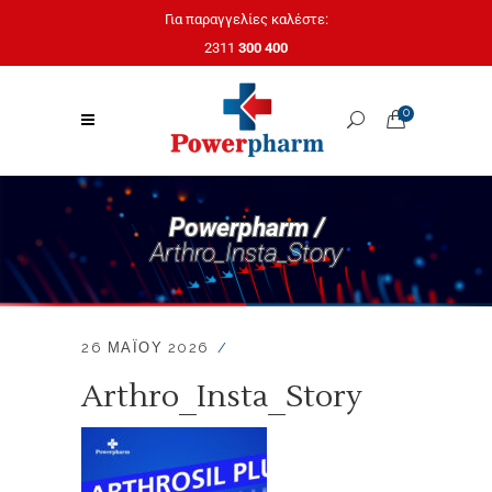
Για παραγγελίες καλέστε:
2311
300 400
0
Powerpharm /
Arthro_Insta_Story
26 ΜΑΪ́ΟΥ 2026
Arthro_Insta_Story