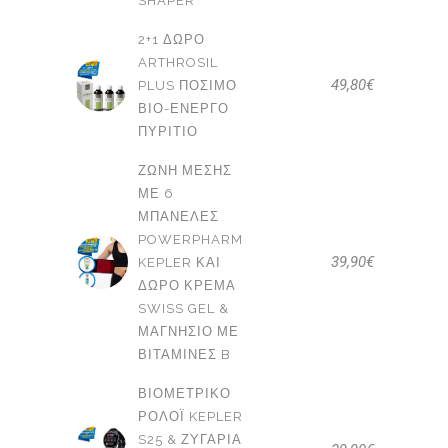
SHAPER
2+1 ΔΩΡΟ
ARTHROSIL
49,80
€
PLUS ΠΌΣΙΜΟ
ΒΙΟ-ΕΝΕΡΓΌ
ΠΥΡΊΤΙΟ
ΖΏΝΗ ΜΈΣΗΣ
ΜΕ 6
ΜΠΑΝΈΛΕΣ
POWERPHARM
39,90
€
KEPLER ΚΑΙ
ΔΩΡΟ ΚΡΈΜΑ
SWISS GEL &
ΜΑΓΝΉΣΙΟ ΜΕ
ΒΙΤΑΜΊΝΕΣ B
ΒΙΟΜΕΤΡΙΚΌ
ΡΟΛΌΙ KEPLER
S25 & ΖΥΓΑΡΙΆ