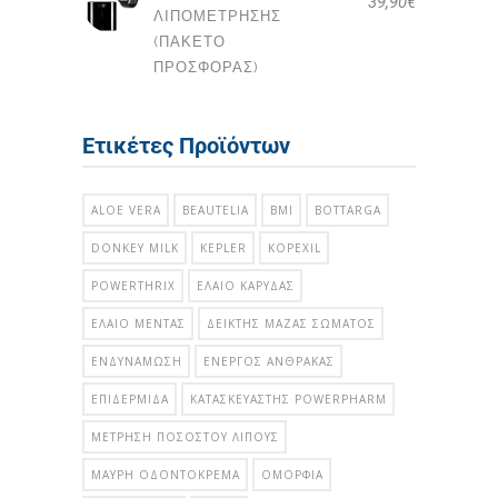
39,90
€
ΛΙΠΟΜΈΤΡΗΣΗΣ
(ΠΑΚΕΤΟ
ΠΡΟΣΦΟΡΑΣ)
Ετικέτες Προϊόντων
ALOE VERA
BEAUTELIA
BMI
BOTTARGA
DONKEY MILK
KEPLER
KOPEXIL
POWERTHRIX
ΈΛΑΙΟ ΚΑΡΎΔΑΣ
ΈΛΑΙΟ ΜΈΝΤΑΣ
ΔΕΊΚΤΗΣ ΜΆΖΑΣ ΣΏΜΑΤΟΣ
ΕΝΔΥΝΆΜΩΣΗ
ΕΝΕΡΓΌΣ ΆΝΘΡΑΚΑΣ
ΕΠΙΔΕΡΜΊΔΑ
ΚΑΤΑΣΚΕΥΑΣΤΉΣ POWERPHARM
ΜΈΤΡΗΣΗ ΠΟΣΟΣΤΟΎ ΛΊΠΟΥΣ
ΜΑΎΡΗ ΟΔΟΝΤΌΚΡΕΜΑ
ΟΜΟΡΦΙΆ