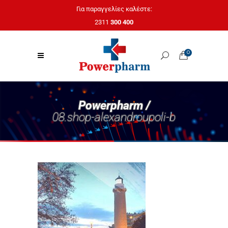
Για παραγγελίες καλέστε:
2311
300 400
0
Powerpharm /
08.shop-alexandroupoli-b