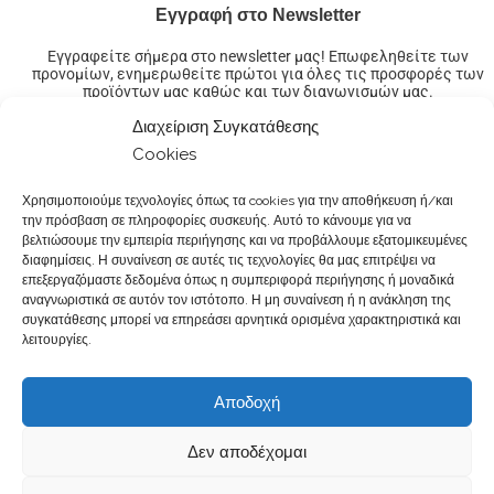
Εγγραφή στο Newsletter
Εγγραφείτε σήμερα στο newsletter μας! Επωφεληθείτε των
προνομίων, ενημερωθείτε πρώτοι για όλες τις προσφορές των
προϊόντων μας καθώς και των διαγωνισμών μας.
Διαχείριση Συγκατάθεσης
Cookies
Χρησιμοποιούμε τεχνολογίες όπως τα cookies για την αποθήκευση ή/και
την πρόσβαση σε πληροφορίες συσκευής. Αυτό το κάνουμε για να
βελτιώσουμε την εμπειρία περιήγησης και να προβάλλουμε εξατομικευμένες
διαφημίσεις. Η συναίνεση σε αυτές τις τεχνολογίες θα μας επιτρέψει να
επεξεργαζόμαστε δεδομένα όπως η συμπεριφορά περιήγησης ή μοναδικά
αναγνωριστικά σε αυτόν τον ιστότοπο. Η μη συναίνεση ή η ανάκληση της
συγκατάθεσης μπορεί να επηρεάσει αρνητικά ορισμένα χαρακτηριστικά και
Όροι Χρήσης & Πολιτική Απορρήτου
|
Δικαιώματα Δεδομένων
|
λειτουργίες.
Κώδικας Δεοντολογίας
|
Παραγγελίες & Πληρωμές
|
Υπαναχώρηση
|
Φόρμα Υπαναχώρησης
|
Εταιρική Ευθύνη
|
Σταδιοδρομία
|
Αποδοχή
Παρουσιάσεις σε Φαρμακεία
|
Επικοινωνία Φαρμακοποιών
|
Επικοινωνία
Δεν αποδέχομαι
@2017-2026.Created by