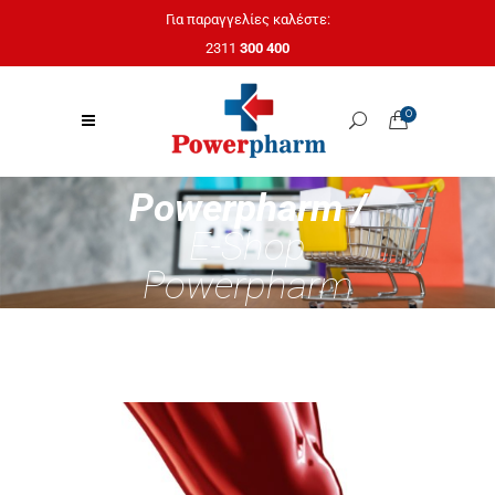
Για παραγγελίες καλέστε:
2311
300 400
0
Powerpharm /
E-Shop
Powerpharm
KEPLER