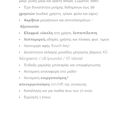
μάζα, μυϊκή μάζα και Δείκτη Μάζας Σώματος (ΒΜΙ).
Έχει δυνατότητα μνήμης δεδομένων έως
10
χρηστών
(κωδικό χρήστη, ηλικία, φύλο και ύψος)
Ακρίβεια
μετρήσεων και αποτελεσμάτων –
Αξιοπιστία
Ελαφριά
,
εύκολη
στη χρήση,
λεπτεπίλεπτη
Λεπτομερείς
οδηγίες χρήσης και πίνακες φυσ. τιμών
Λειτουργία αφής (touch key)
Δυνατότητα αλλαγής μονάδας μέτρησης βάρους KG
(kilograms) / LB (pounds) / ST (stone)
Ένδειξη χαμηλής μπαταρίας και υπερφόρτωσης
Αυτόματη επαναφορά στο μηδέν
Αυτόματη
ενεργοποίηση/
απενεργοποίηση
(on/off) της συσκευής
Κατάλληλη και για παιδιά άνω των 10 ετών
Εγγύηση 1 έτους