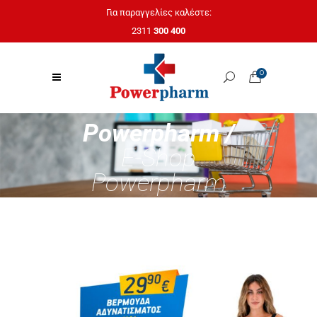
Για παραγγελίες καλέστε:
2311
300 400
0
Powerpharm /
E-Shop
Powerpharm
KEPLER