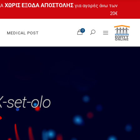
ΧΩΡΙΣ ΕΞΟΔΑ ΑΠΟΣΤΟΛΗΣ
ΚΑ
για αγορές άνω των
20€
Όλα Τα Προϊόντα
0
MEDICAL POST
Ο Λογαριασμός Μου
 Feet
Καλάθι
tas
Ταμείο
gel
Άτοκες Δόσεις
OPUR®
Όλα Τα Προϊόντα
Ο Λογαριασμός Μου
 Feet
set-olo
Καλάθι
tas
Ταμείο
gel
Άτοκες Δόσεις
OPUR®