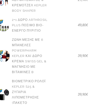
ΚΡΕΜΟΤΖΈΛ KEPLER
BODY SHAPER
2+1 ΔΩΡΟ ARTHROSIL
49,80
€
PLUS ΠΌΣΙΜΟ ΒΙΟ-
ΕΝΕΡΓΌ ΠΥΡΊΤΙΟ
ΖΏΝΗ ΜΈΣΗΣ ΜΕ 6
ΜΠΑΝΈΛΕΣ
POWERPHARM
39,90
€
KEPLER ΚΑΙ ΔΩΡΟ
ΚΡΈΜΑ SWISS GEL &
ΜΑΓΝΉΣΙΟ ΜΕ
ΒΙΤΑΜΊΝΕΣ B
ΒΙΟΜΕΤΡΙΚΌ ΡΟΛΌΙ
KEPLER S25 &
ΖΥΓΑΡΙΆ
39,90
€
ΛΙΠΟΜΈΤΡΗΣΗΣ
(ΠΑΚΕΤΟ