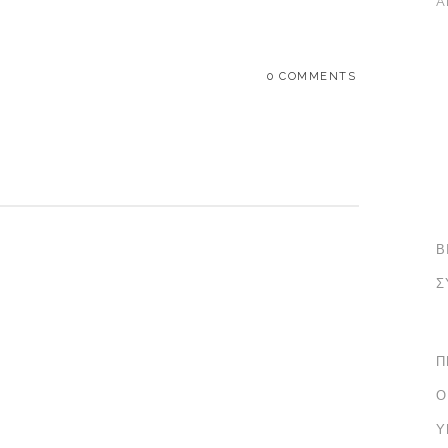
A
0 COMMENTS
Β
Σ
Π
Ο
Υ