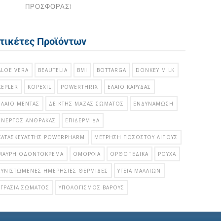
ΠΡΟΣΦΟΡΑΣ)
τικέτες Προϊόντων
ALOE VERA
BEAUTELIA
BMI
BOTTARGA
DONKEY MILK
KEPLER
KOPEXIL
POWERTHRIX
ΈΛΑΙΟ ΚΑΡΎΔΑΣ
ΈΛΑΙΟ ΜΈΝΤΑΣ
ΔΕΊΚΤΗΣ ΜΆΖΑΣ ΣΏΜΑΤΟΣ
ΕΝΔΥΝΆΜΩΣΗ
ΕΝΕΡΓΌΣ ΆΝΘΡΑΚΑΣ
ΕΠΙΔΕΡΜΊΔΑ
ΚΑΤΑΣΚΕΥΑΣΤΉΣ POWERPHARM
ΜΈΤΡΗΣΗ ΠΟΣΟΣΤΟΎ ΛΊΠΟΥΣ
ΜΑΎΡΗ ΟΔΟΝΤΌΚΡΕΜΑ
ΟΜΟΡΦΙΆ
ΟΡΘΟΠΕΔΙΚΆ
ΡΟΎΧΑ
ΣΥΝΙΣΤΏΜΕΝΕΣ ΗΜΕΡΉΣΙΕΣ ΘΕΡΜΊΔΕΣ
ΥΓΕΊΑ ΜΑΛΛΙΏΝ
ΥΓΡΑΣΊΑ ΣΏΜΑΤΟΣ
ΥΠΟΛΟΓΙΣΜΌΣ ΒΆΡΟΥΣ