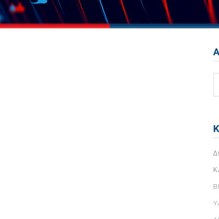
Instagram
σου
YouTube
σης Με
Pinterest
Α
&
σου
Facebook
ε
Instagram
ιά
σου
YouTube
σης Με
Pinterest
Κ
&
ε
Δ
ιά
Κ
B
Y