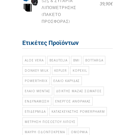
S25 & ΖΥΓΑΡΙΆ
39,90
€
ΛΙΠΟΜΈΤΡΗΣΗΣ
(ΠΑΚΕΤΟ
ΠΡΟΣΦΟΡΑΣ)
Ετικέτες Προϊόντων
ALOE VERA
BEAUTELIA
BMI
BOTTARGA
DONKEY MILK
KEPLER
KOPEXIL
POWERTHRIX
ΈΛΑΙΟ ΚΑΡΎΔΑΣ
ΈΛΑΙΟ ΜΈΝΤΑΣ
ΔΕΊΚΤΗΣ ΜΆΖΑΣ ΣΏΜΑΤΟΣ
ΕΝΔΥΝΆΜΩΣΗ
ΕΝΕΡΓΌΣ ΆΝΘΡΑΚΑΣ
ΕΠΙΔΕΡΜΊΔΑ
ΚΑΤΑΣΚΕΥΑΣΤΉΣ POWERPHARM
ΜΈΤΡΗΣΗ ΠΟΣΟΣΤΟΎ ΛΊΠΟΥΣ
ΜΑΎΡΗ ΟΔΟΝΤΌΚΡΕΜΑ
ΟΜΟΡΦΙΆ