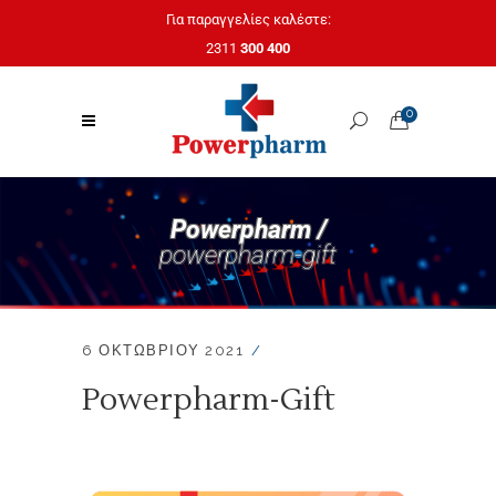
Για παραγγελίες καλέστε:
2311
300 400
0
Powerpharm /
powerpharm-gift
6 ΟΚΤΩΒΡΊΟΥ 2021
Powerpharm-Gift