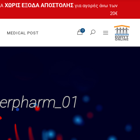
ΧΩΡΙΣ ΕΞΟΔΑ ΑΠΟΣΤΟΛΗΣ
ΚΑ
για αγορές άνω των
20€
Όλα Τα Προϊόντα
0
MEDICAL POST
Ο Λογαριασμός Μου
 Feet
Καλάθι
tas
Ταμείο
gel
Άτοκες Δόσεις
OPUR®
Όλα Τα Προϊόντα
Ο Λογαριασμός Μου
 Feet
werpharm_01
Καλάθι
tas
Ταμείο
gel
Άτοκες Δόσεις
OPUR®