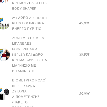
ΚΡΕΜΟΤΖΈΛ KEPLER
BODY SHAPER
2+1 ΔΩΡΟ ARTHROSIL
49,80
€
PLUS ΠΌΣΙΜΟ ΒΙΟ-
ΕΝΕΡΓΌ ΠΥΡΊΤΙΟ
ΖΏΝΗ ΜΈΣΗΣ ΜΕ 6
ΜΠΑΝΈΛΕΣ
POWERPHARM
39,90
€
KEPLER ΚΑΙ ΔΩΡΟ
ΚΡΈΜΑ SWISS GEL &
ΜΑΓΝΉΣΙΟ ΜΕ
ΒΙΤΑΜΊΝΕΣ B
ΒΙΟΜΕΤΡΙΚΌ ΡΟΛΌΙ
KEPLER S25 &
ΖΥΓΑΡΙΆ
39,90
€
ΛΙΠΟΜΈΤΡΗΣΗΣ
(ΠΑΚΕΤΟ