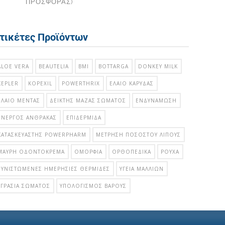
ΠΡΟΣΦΟΡΑΣ)
τικέτες Προϊόντων
ALOE VERA
BEAUTELIA
BMI
BOTTARGA
DONKEY MILK
KEPLER
KOPEXIL
POWERTHRIX
ΈΛΑΙΟ ΚΑΡΎΔΑΣ
ΈΛΑΙΟ ΜΈΝΤΑΣ
ΔΕΊΚΤΗΣ ΜΆΖΑΣ ΣΏΜΑΤΟΣ
ΕΝΔΥΝΆΜΩΣΗ
ΕΝΕΡΓΌΣ ΆΝΘΡΑΚΑΣ
ΕΠΙΔΕΡΜΊΔΑ
ΚΑΤΑΣΚΕΥΑΣΤΉΣ POWERPHARM
ΜΈΤΡΗΣΗ ΠΟΣΟΣΤΟΎ ΛΊΠΟΥΣ
ΜΑΎΡΗ ΟΔΟΝΤΌΚΡΕΜΑ
ΟΜΟΡΦΙΆ
ΟΡΘΟΠΕΔΙΚΆ
ΡΟΎΧΑ
ΣΥΝΙΣΤΏΜΕΝΕΣ ΗΜΕΡΉΣΙΕΣ ΘΕΡΜΊΔΕΣ
ΥΓΕΊΑ ΜΑΛΛΙΏΝ
ΥΓΡΑΣΊΑ ΣΏΜΑΤΟΣ
ΥΠΟΛΟΓΙΣΜΌΣ ΒΆΡΟΥΣ