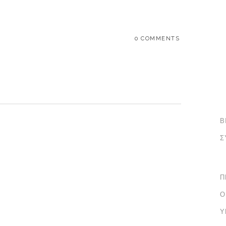
0 COMMENTS
Β
Σ
Π
Ο
Υ