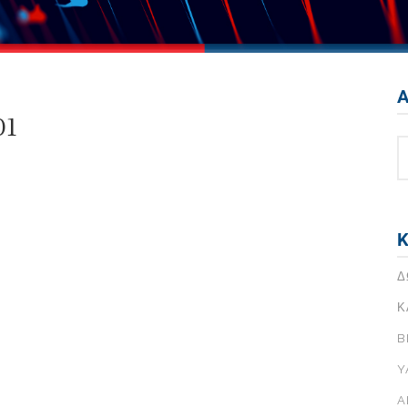
Instagram
σου
YouTube
σης Με
Pinterest
Α
&
σου
Facebook
01
ε
Instagram
ιά
σου
YouTube
σης Με
Pinterest
Κ
&
Δ
ε
ιά
Κ
B
Y
A