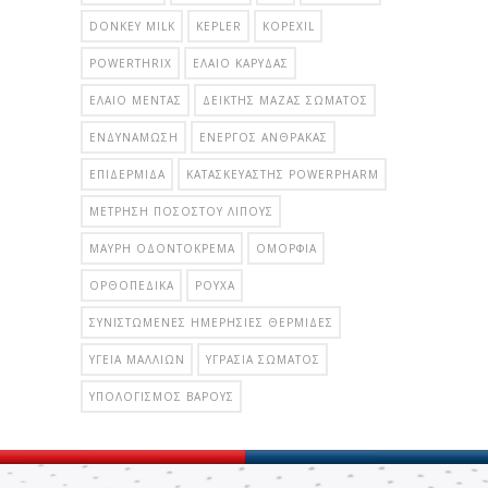
DONKEY MILK
KEPLER
KOPEXIL
POWERTHRIX
ΈΛΑΙΟ ΚΑΡΎΔΑΣ
ΈΛΑΙΟ ΜΈΝΤΑΣ
ΔΕΊΚΤΗΣ ΜΆΖΑΣ ΣΏΜΑΤΟΣ
ΕΝΔΥΝΆΜΩΣΗ
ΕΝΕΡΓΌΣ ΆΝΘΡΑΚΑΣ
ΕΠΙΔΕΡΜΊΔΑ
ΚΑΤΑΣΚΕΥΑΣΤΉΣ POWERPHARM
ΜΈΤΡΗΣΗ ΠΟΣΟΣΤΟΎ ΛΊΠΟΥΣ
ΜΑΎΡΗ ΟΔΟΝΤΌΚΡΕΜΑ
ΟΜΟΡΦΙΆ
ΟΡΘΟΠΕΔΙΚΆ
ΡΟΎΧΑ
ΣΥΝΙΣΤΏΜΕΝΕΣ ΗΜΕΡΉΣΙΕΣ ΘΕΡΜΊΔΕΣ
ΥΓΕΊΑ ΜΑΛΛΙΏΝ
ΥΓΡΑΣΊΑ ΣΏΜΑΤΟΣ
ΥΠΟΛΟΓΙΣΜΌΣ ΒΆΡΟΥΣ