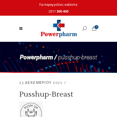
Για παραγγελίες καλέστε:
2311
300 400
0
Powerpharm /
pusshup-breast
23 ΔΕΚΕΜΒΡΊΟΥ 2021
Pusshup-Breast