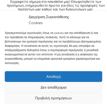
Εγγραφείτε σήμερα στο newsletter μας! Επωφεληθείτε των
προνομίων, ενημερωθείτε πρώτοι για όλες τις προσφορές των
προϊόντων μας καθώς και των διαγωνισμών μας.
Διαχείριση Συγκατάθεσης
Cookies
Χρησιμοποιούμε τεχνολογίες όπως τα cookies για την αποθήκευση ή/και
την πρόσβαση σε πληροφορίες συσκευής. Αυτό το κάνουμε για να
βελτιώσουμε την εμπειρία περιήγησης και να προβάλλουμε εξατομικευμένες
διαφημίσεις. Η συναίνεση σε αυτές τις τεχνολογίες θα μας επιτρέψει να
επεξεργαζόμαστε δεδομένα όπως η συμπεριφορά περιήγησης ή μοναδικά
αναγνωριστικά σε αυτόν τον ιστότοπο. Η μη συναίνεση ή η ανάκληση της
συγκατάθεσης μπορεί να επηρεάσει αρνητικά ορισμένα χαρακτηριστικά και
Όροι Χρήσης & Πολιτική Απορρήτου
|
Δικαιώματα Δεδομένων
|
λειτουργίες.
Κώδικας Δεοντολογίας
|
Παραγγελίες & Πληρωμές
|
Υπαναχώρηση
|
Φόρμα Υπαναχώρησης
|
Εταιρική Ευθύνη
|
Σταδιοδρομία
|
Αποδοχή
Παρουσιάσεις σε Φαρμακεία
|
Επικοινωνία Φαρμακοποιών
|
Επικοινωνία
Δεν αποδέχομαι
@2017-2026.Created by
Powepharm IKE
. All rights reserved.
Προβολή προτιμήσεων