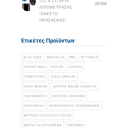
S25 & ΖΥΓΑΡΙΆ
39,90
€
ΛΙΠΟΜΈΤΡΗΣΗΣ
(ΠΑΚΕΤΟ
ΠΡΟΣΦΟΡΑΣ)
Ετικέτες Προϊόντων
ALOE VERA
BEAUTELIA
BMI
BOTTARGA
DONKEY MILK
KEPLER
KOPEXIL
POWERTHRIX
ΈΛΑΙΟ ΚΑΡΎΔΑΣ
ΈΛΑΙΟ ΜΈΝΤΑΣ
ΔΕΊΚΤΗΣ ΜΆΖΑΣ ΣΏΜΑΤΟΣ
ΕΝΔΥΝΆΜΩΣΗ
ΕΝΕΡΓΌΣ ΆΝΘΡΑΚΑΣ
ΕΠΙΔΕΡΜΊΔΑ
ΚΑΤΑΣΚΕΥΑΣΤΉΣ POWERPHARM
ΜΈΤΡΗΣΗ ΠΟΣΟΣΤΟΎ ΛΊΠΟΥΣ
ΜΑΎΡΗ ΟΔΟΝΤΌΚΡΕΜΑ
ΟΜΟΡΦΙΆ