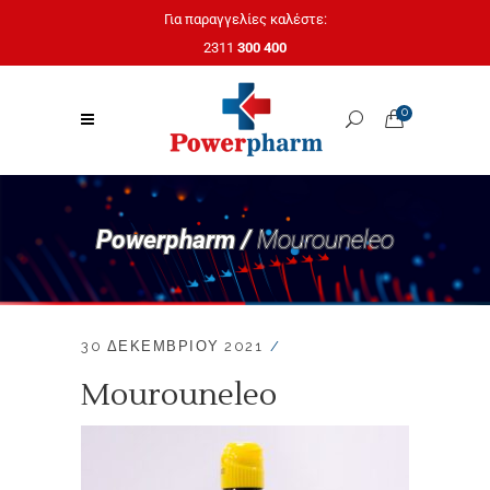
Για παραγγελίες καλέστε:
2311
300 400
0
Powerpharm /
Mourouneleo
30 ΔΕΚΕΜΒΡΊΟΥ 2021
Mourouneleo