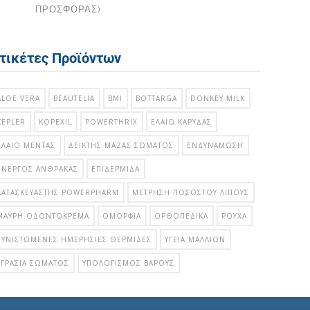
ΠΡΟΣΦΟΡΑΣ)
τικέτες Προϊόντων
ALOE VERA
BEAUTELIA
BMI
BOTTARGA
DONKEY MILK
KEPLER
KOPEXIL
POWERTHRIX
ΈΛΑΙΟ ΚΑΡΎΔΑΣ
ΈΛΑΙΟ ΜΈΝΤΑΣ
ΔΕΊΚΤΗΣ ΜΆΖΑΣ ΣΏΜΑΤΟΣ
ΕΝΔΥΝΆΜΩΣΗ
ΕΝΕΡΓΌΣ ΆΝΘΡΑΚΑΣ
ΕΠΙΔΕΡΜΊΔΑ
ΚΑΤΑΣΚΕΥΑΣΤΉΣ POWERPHARM
ΜΈΤΡΗΣΗ ΠΟΣΟΣΤΟΎ ΛΊΠΟΥΣ
ΜΑΎΡΗ ΟΔΟΝΤΌΚΡΕΜΑ
ΟΜΟΡΦΙΆ
ΟΡΘΟΠΕΔΙΚΆ
ΡΟΎΧΑ
ΣΥΝΙΣΤΏΜΕΝΕΣ ΗΜΕΡΉΣΙΕΣ ΘΕΡΜΊΔΕΣ
ΥΓΕΊΑ ΜΑΛΛΙΏΝ
ΥΓΡΑΣΊΑ ΣΏΜΑΤΟΣ
ΥΠΟΛΟΓΙΣΜΌΣ ΒΆΡΟΥΣ