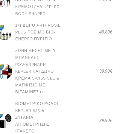
ΚΡΕΜΟΤΖΈΛ KEPLER
BODY SHAPER
2+1 ΔΩΡΟ ARTHROSIL
49,80
€
PLUS ΠΌΣΙΜΟ ΒΙΟ-
ΕΝΕΡΓΌ ΠΥΡΊΤΙΟ
ΖΏΝΗ ΜΈΣΗΣ ΜΕ 6
ΜΠΑΝΈΛΕΣ
POWERPHARM
39,90
€
KEPLER ΚΑΙ ΔΩΡΟ
ΚΡΈΜΑ SWISS GEL &
ΜΑΓΝΉΣΙΟ ΜΕ
ΒΙΤΑΜΊΝΕΣ B
ΒΙΟΜΕΤΡΙΚΌ ΡΟΛΌΙ
KEPLER S25 &
ΖΥΓΑΡΙΆ
39,90
€
ΛΙΠΟΜΈΤΡΗΣΗΣ
(ΠΑΚΕΤΟ