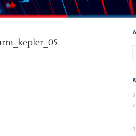
Instagram
σου
YouTube
σης Με
Pinterest
Α
&
σου
Facebook
arm_kepler_05
ε
Instagram
ιά
σου
YouTube
σης Με
Pinterest
Κ
&
ε
Β
ιά
Σ
Π