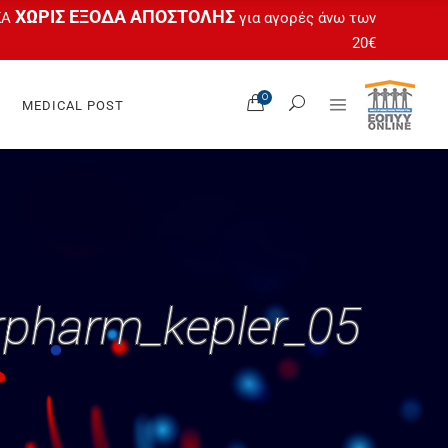
ΧΩΡΙΣ ΕΞΟΔΑ ΑΠΟΣΤΟΛΗΣ
ΚΑ
για αγορές άνω των
20€
Όλα Τα Προϊόντα
0
MEDICAL POST
Ο Λογαριασμός Μου
 Feet
Καλάθι
tas
Ταμείο
gel
Άτοκες Δόσεις
OPUR®
Όλα Τα Προϊόντα
Ο Λογαριασμός Μου
 Feet
rpharm_kepler_05
Καλάθι
tas
Ταμείο
gel
Άτοκες Δόσεις
OPUR®