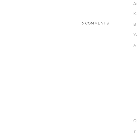
Δ
Κ
0 COMMENTS
B
Y
A
Ο
Υ