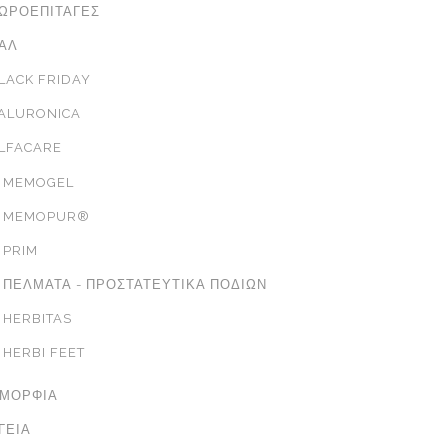
ΩΡΟΕΠΙΤΑΓΈΣ
ΑΛ
LACK FRIDAY
ALURONICA
LFACARE
MEMOGEL
MEMOPUR®
PRIM
ΠΈΛΜΑΤΑ - ΠΡΟΣΤΑΤΕΥΤΙΚΆ ΠΟΔΙΏΝ
HERBITAS
HERBI FEET
ΜΟΡΦΙΆ
ΓΕΊΑ