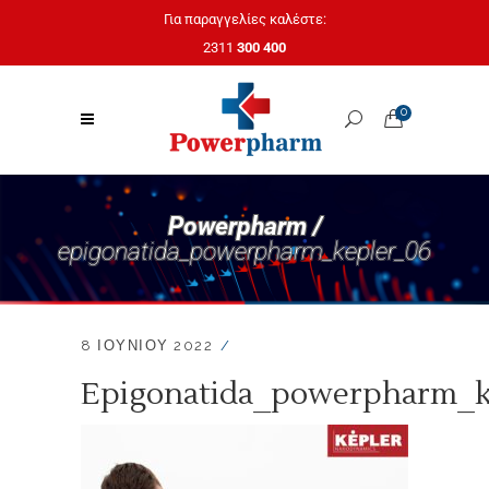
Για παραγγελίες καλέστε:
2311
300 400
0
Powerpharm /
epigonatida_powerpharm_kepler_06
8 ΙΟΥΝΊΟΥ 2022
Epigonatida_powerpharm_k