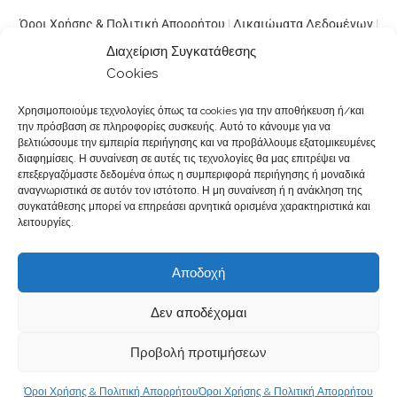
Όροι Χρήσης & Πολιτική Απορρήτου
|
Δικαιώματα Δεδομένων
|
Κώδικας Δεοντολογίας
|
Παραγγελίες & Πληρωμές
|
Υπαναχώρηση
|
Διαχείριση Συγκατάθεσης
Φόρμα Υπαναχώρησης
|
Εταιρική Ευθύνη
|
Σταδιοδρομία
|
Cookies
Παρουσιάσεις σε Φαρμακεία
|
Επικοινωνία Φαρμακοποιών
|
Χρησιμοποιούμε τεχνολογίες όπως τα cookies για την αποθήκευση ή/και
Επικοινωνία
την πρόσβαση σε πληροφορίες συσκευής. Αυτό το κάνουμε για να
@2017-2026.Created by
βελτιώσουμε την εμπειρία περιήγησης και να προβάλλουμε εξατομικευμένες
Powepharm IKE
. All rights reserved.
διαφημίσεις. Η συναίνεση σε αυτές τις τεχνολογίες θα μας επιτρέψει να
επεξεργαζόμαστε δεδομένα όπως η συμπεριφορά περιήγησης ή μοναδικά
αναγνωριστικά σε αυτόν τον ιστότοπο. Η μη συναίνεση ή η ανάκληση της
συγκατάθεσης μπορεί να επηρεάσει αρνητικά ορισμένα χαρακτηριστικά και
λειτουργίες.
Αποδοχή
Δεν αποδέχομαι
Προβολή προτιμήσεων
Όροι Χρήσης & Πολιτική Απορρήτου
Όροι Χρήσης & Πολιτική Απορρήτου