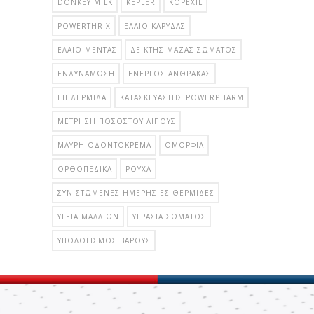
DONKEY MILK
KEPLER
KOPEXIL
POWERTHRIX
ΈΛΑΙΟ ΚΑΡΎΔΑΣ
ΈΛΑΙΟ ΜΈΝΤΑΣ
ΔΕΊΚΤΗΣ ΜΆΖΑΣ ΣΏΜΑΤΟΣ
ΕΝΔΥΝΆΜΩΣΗ
ΕΝΕΡΓΌΣ ΆΝΘΡΑΚΑΣ
ΕΠΙΔΕΡΜΊΔΑ
ΚΑΤΑΣΚΕΥΑΣΤΉΣ POWERPHARM
ΜΈΤΡΗΣΗ ΠΟΣΟΣΤΟΎ ΛΊΠΟΥΣ
ΜΑΎΡΗ ΟΔΟΝΤΌΚΡΕΜΑ
ΟΜΟΡΦΙΆ
ΟΡΘΟΠΕΔΙΚΆ
ΡΟΎΧΑ
ΣΥΝΙΣΤΏΜΕΝΕΣ ΗΜΕΡΉΣΙΕΣ ΘΕΡΜΊΔΕΣ
ΥΓΕΊΑ ΜΑΛΛΙΏΝ
ΥΓΡΑΣΊΑ ΣΏΜΑΤΟΣ
ΥΠΟΛΟΓΙΣΜΌΣ ΒΆΡΟΥΣ