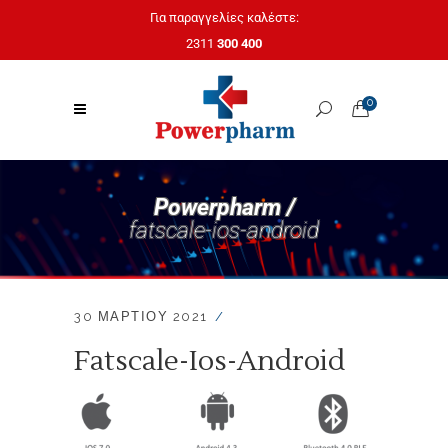
Για παραγγελίες καλέστε:
2311
300 400
0
Powerpharm /
fatscale-ios-android
30 ΜΑΡΤΊΟΥ 2021
Fatscale-Ios-Android